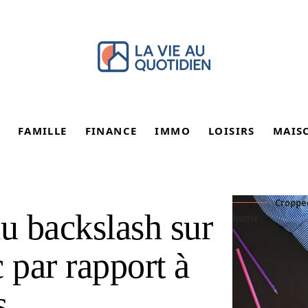
FAMILLE
FINANCE
IMMO
LOISIRS
MAIS
Cropped
du backslash sur
home
 par rapport à
s