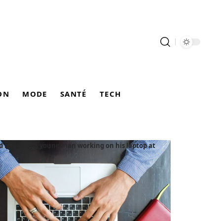
ON
MODE
SANTÉ
TECH
 image of a young man working on his laptop at