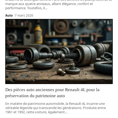
marque aux quatre anneaux, alliant élégance, confort et
performance. Toutefois, il
…
Auto
7 mars 2026
Des pièces auto anciennes pour Renault 4L pour la
préservation du patrimoine auto
En matière de patrimoine automobile, la Renault 4L incarne une
véritable légende qui transcende les générations. Produite entre
1961 et 1992, cette voiture, également
…