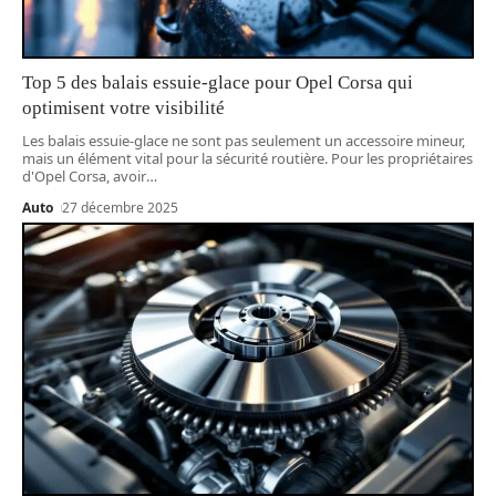
Top 5 des balais essuie-glace pour Opel Corsa qui
optimisent votre visibilité
Les balais essuie-glace ne sont pas seulement un accessoire mineur,
mais un élément vital pour la sécurité routière. Pour les propriétaires
d'Opel Corsa, avoir
…
Auto
27 décembre 2025