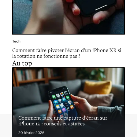
Tech
Comment faire pivoter l’écran d’un iPhone XR si
la rotation ne fonctionne pas ?
Au top
Comment faire une capture d’écran sur
iPhone 12 : conseils et astuces
Contact
Mentions légales
Sitemap
© 2026 | lavieauquotidien.com
20 février 2026