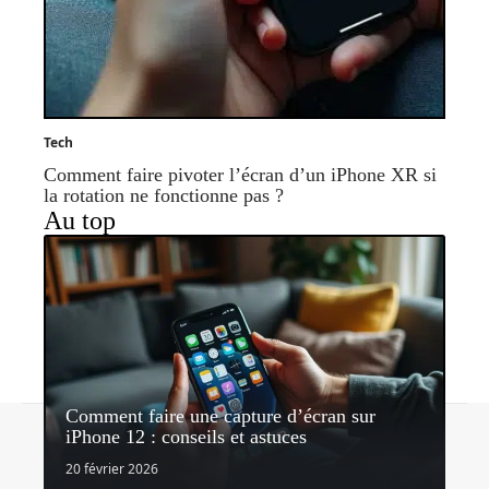
Tech
Comment faire pivoter l’écran d’un iPhone XR si
la rotation ne fonctionne pas ?
Au top
Comment faire une capture d’écran sur
Contact
Mentions légales
Sitemap
iPhone 12 : conseils et astuces
© 2026 | lavieauquotidien.com
20 février 2026