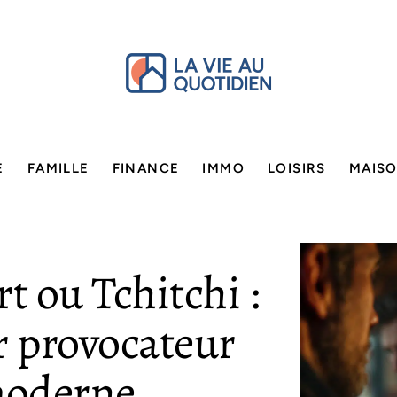
E
FAMILLE
FINANCE
IMMO
LOISIRS
MAIS
t ou Tchitchi :
r provocateur
moderne