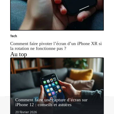
Tech
Comment faire pivoter l’écran d’un iPhone XR si
la rotation ne fonctionne pas ?
Au top
Comment faire une capture d’écran sur
Contact
Mentions légales
Sitemap
iPhone 12 : conseils et astuces
© 2026 | lavieauquotidien.com
20 février 2026