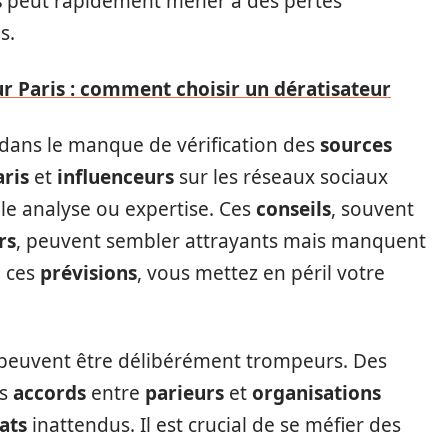
s
peut rapidement mener à des pertes
s.
ur Paris : comment choisir un dératisateur
dans le manque de vérification des
sources
aris
et
influenceurs
sur les réseaux sociaux
le analyse ou expertise. Ces
conseils
, souvent
rs
, peuvent sembler attrayants mais manquent
n ces
prévisions
, vous mettez en péril votre
peuvent être délibérément trompeurs. Des
es
accords
entre
parieurs
et
organisations
ats
inattendus. Il est crucial de se méfier des