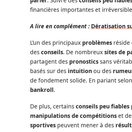
parier
. Suivre des
conseils peu fiable
financières importantes et irréversible
A lire en complément :
Dératisation s
L’un des principaux
problèmes
réside 
des
conseils
. De nombreux
sites de p
partagent des
pronostics
sans véritab
basés sur des
intuition
ou des
rumeu
de fondement solide. En pariant selo
bankroll
.
De plus, certains
conseils peu fiables
manipulations de compétitions
et d
sportives
peuvent mener à des
résult