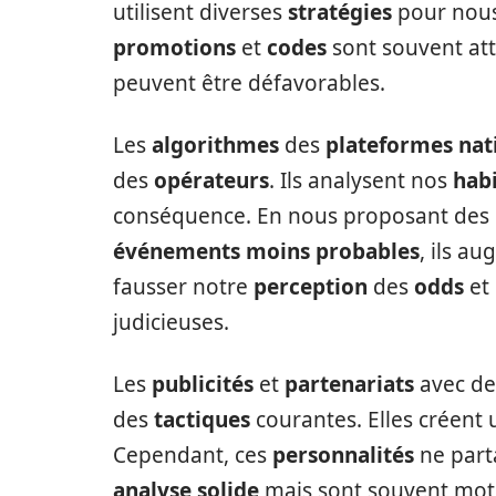
utilisent diverses
stratégies
pour nous
promotions
et
codes
sont souvent attr
peuvent être défavorables.
Les
algorithmes
des
plateformes nat
des
opérateurs
. Ils analysent nos
habi
conséquence. En nous proposant des
événements moins probables
, ils a
fausser notre
perception
des
odds
et 
judicieuses.
Les
publicités
et
partenariats
avec d
des
tactiques
courantes. Elles créent
Cependant, ces
personnalités
ne part
analyse solide
mais sont souvent moti