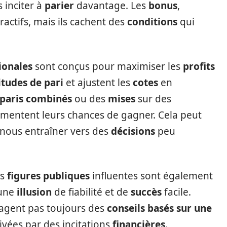
 inciter à
parier
davantage. Les
bonus
,
actifs, mais ils cachent des
conditions
qui
ionales
sont conçus pour maximiser les
profits
tudes de pari
et ajustent les
cotes
en
paris combinés
ou des
mises
sur des
ugmentent leurs chances de gagner. Cela peut
nous entraîner vers des
décisions
peu
es
figures publiques
influentes sont également
 une
illusion
de fiabilité et de
succès
facile.
agent pas toujours des
conseils basés sur une
vées par des incitations
financières
.