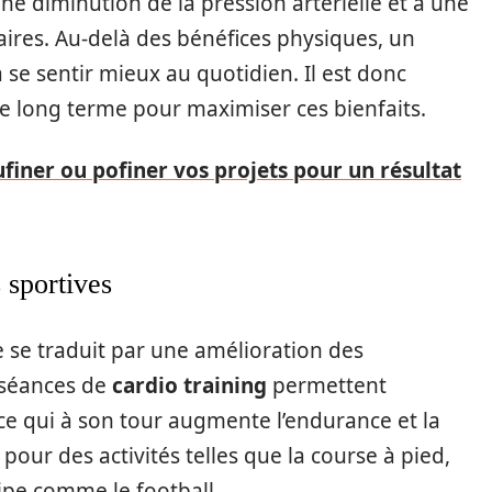
une diminution de la pression artérielle et à une
ires. Au-delà des bénéfices physiques, un
 se sentir mieux au quotidien. Il est donc
le long terme pour maximiser ces bienfaits.
ner ou pofiner vos projets pour un résultat
 sportives
 se traduit par une amélioration des
 séances de
cardio training
permettent
 ce qui à son tour augmente l’endurance et la
 pour des activités telles que la course à pied,
ipe comme le football.