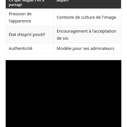
Ce que Megan Fox a
Impact
partagé
Pression de
Contexte de culture de l’image
l’apparence
Encouragement à l’acceptation
État d’esprit positif
de soi
Authenticité
Modèle pour ses admirateurs