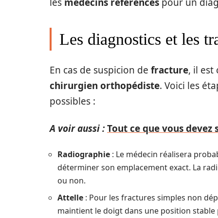
les
médecins référencés
pour un diag
Les diagnostics et les tr
En cas de suspicion de
fracture
, il es
chirurgien orthopédiste
. Voici les é
possibles :
A voir aussi :
Tout ce que vous devez s
Radiographie
: Le médecin réalisera proba
déterminer son emplacement exact. La radio
ou non.
Attelle
: Pour les fractures simples non dé
maintient le doigt dans une position stable