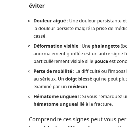
éviter
Douleur aiguë
: Une douleur persistante et
la douleur persiste malgré la prise de médic
cassé.
Déformation visible
: Une
phalangette
(bo
anormalement gonflée est un autre signe fo
particulièrement visible si le
pouce
est conc
Perte de mobilité
: La difficulté ou l’impos
au sérieux. Un
doigt blessé
qui ne peut plus
examiné par un
médecin
.
Hématome ungueal
: Si vous remarquez 
hématome ungueal
lié à la fracture.
Comprendre ces signes peut vous perm