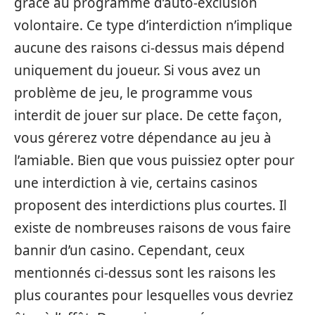
grâce au programme d’auto-exclusion
volontaire. Ce type d’interdiction n’implique
aucune des raisons ci-dessus mais dépend
uniquement du joueur. Si vous avez un
problème de jeu, le programme vous
interdit de jouer sur place. De cette façon,
vous gérerez votre dépendance au jeu à
l’amiable. Bien que vous puissiez opter pour
une interdiction à vie, certains casinos
proposent des interdictions plus courtes. Il
existe de nombreuses raisons de vous faire
bannir d’un casino. Cependant, ceux
mentionnés ci-dessus sont les raisons les
plus courantes pour lesquelles vous devriez