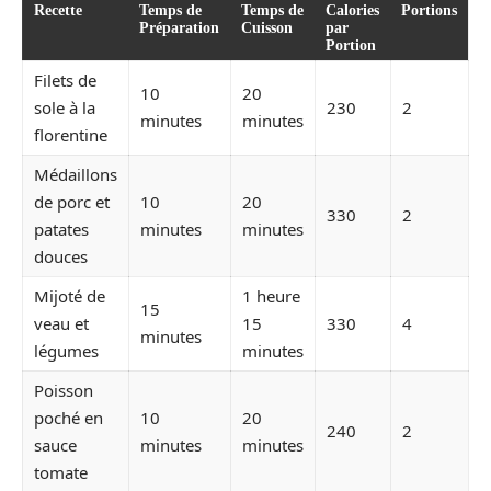
Recette
Temps de
Temps de
Calories
Portions
Préparation
Cuisson
par
Portion
Filets de
10
20
sole à la
230
2
minutes
minutes
florentine
Médaillons
de porc et
10
20
330
2
patates
minutes
minutes
douces
Mijoté de
1 heure
15
veau et
15
330
4
minutes
légumes
minutes
Poisson
poché en
10
20
240
2
sauce
minutes
minutes
tomate