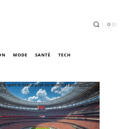
ON
MODE
SANTÉ
TECH
t le sport le mieux payé au monde et pourquoi les
t ?