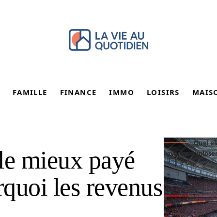
FAMILLE
FINANCE
IMMO
LOISIRS
MAIS
Quel es
 le mieux payé
revenus explosen
quoi les revenus