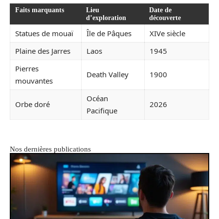
Faits marquants
Lieu
Date de
d’exploration
découverte
Statues de mouaï
Île de Pâques
XIVe siècle
Plaine des Jarres
Laos
1945
Pierres
Death Valley
1900
mouvantes
Océan
Orbe doré
2026
Pacifique
Nos dernières publications