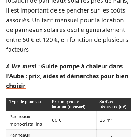
location de panneaux solaires près de Paris,
il est important de se pencher sur les coûts
associés. Un tarif mensuel pour la location
de panneaux solaires oscille généralement
entre 50 € et 120 €, en fonction de plusieurs
facteurs :
A lire aussi :
Guide pompe à chaleur dans
l'Aube : prix, aides et démarches pour bien
choisir
Type de panneau
Prix moyen de
Surface
location (mensuel)
nécessaire (m²)
Panneaux
80 €
25 m²
monocristallins
Panneaux