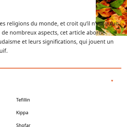
s religions du monde, et croit qu’il n’y a qu’un
e de nombreux aspects, cet article aborde
daïsme et leurs significations, qui jouent un
uif.
Tefillin
Kippa
Shofar