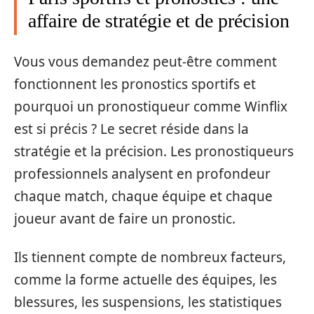
affaire de stratégie et de précision
Vous vous demandez peut-être comment
fonctionnent les pronostics sportifs et
pourquoi un pronostiqueur comme Winflix
est si précis ? Le secret réside dans la
stratégie et la précision. Les pronostiqueurs
professionnels analysent en profondeur
chaque match, chaque équipe et chaque
joueur avant de faire un pronostic.
Ils tiennent compte de nombreux facteurs,
comme la forme actuelle des équipes, les
blessures, les suspensions, les statistiques