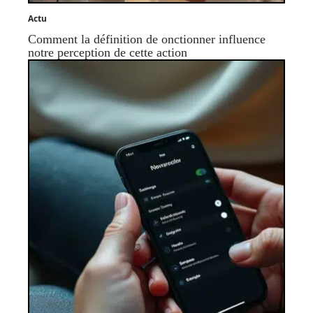
Actu
Comment la définition de onctionner influence
notre perception de cette action