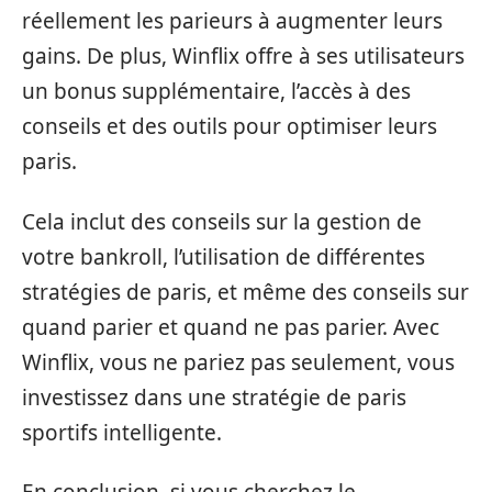
réellement les parieurs à augmenter leurs
gains. De plus, Winflix offre à ses utilisateurs
un bonus supplémentaire, l’accès à des
conseils et des outils pour optimiser leurs
paris.
Cela inclut des conseils sur la gestion de
votre bankroll, l’utilisation de différentes
stratégies de paris, et même des conseils sur
quand parier et quand ne pas parier. Avec
Winflix, vous ne pariez pas seulement, vous
investissez dans une stratégie de paris
sportifs intelligente.