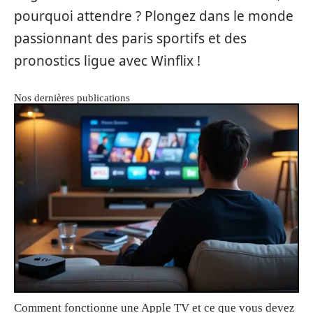
pourquoi attendre ? Plongez dans le monde
passionnant des paris sportifs et des
pronostics ligue avec Winflix !
Nos dernières publications
Comment fonctionne une Apple TV et ce que vous devez