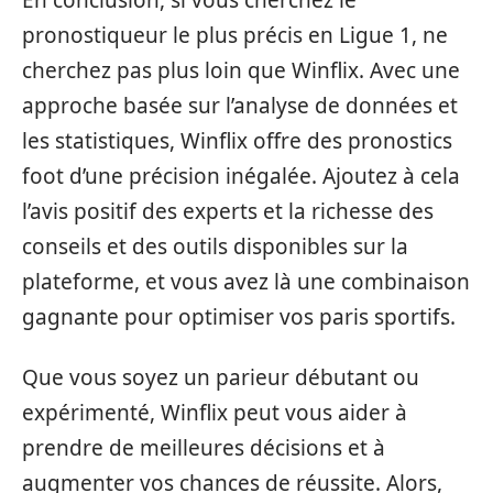
En conclusion, si vous cherchez le
pronostiqueur le plus précis en Ligue 1, ne
cherchez pas plus loin que Winflix. Avec une
approche basée sur l’analyse de données et
les statistiques, Winflix offre des pronostics
foot d’une précision inégalée. Ajoutez à cela
l’avis positif des experts et la richesse des
conseils et des outils disponibles sur la
plateforme, et vous avez là une combinaison
gagnante pour optimiser vos paris sportifs.
Que vous soyez un parieur débutant ou
expérimenté, Winflix peut vous aider à
prendre de meilleures décisions et à
augmenter vos chances de réussite. Alors,