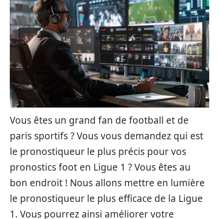
Vous êtes un grand fan de football et de
paris sportifs ? Vous vous demandez qui est
le pronostiqueur le plus précis pour vos
pronostics foot en Ligue 1 ? Vous êtes au
bon endroit ! Nous allons mettre en lumière
le pronostiqueur le plus efficace de la Ligue
1. Vous pourrez ainsi améliorer votre