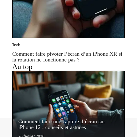
Tech
Comment faire pivoter l’écran d’un iPhone XR si
la rotation ne fonctionne pas ?
Au top
Comment faire une capture d’écran sur
Contact
Mentions légales
Sitemap
iPhone 12 : conseils et astuces
© 2026 | lavieauquotidien.com
20 février 2026