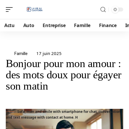
Actu
Auto
Entreprise
Famille
Finance
I
17 juin 2025
Famille
Bonjour pour mon amour :
des mots doux pour égayer
son matin
Sofa, man and smile with smartphone for chat, conversation
and text message with contact at home. H