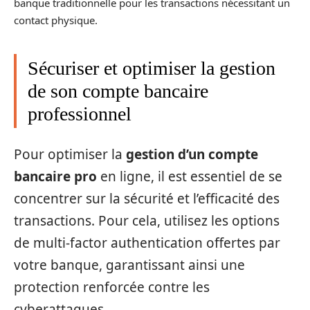
banque traditionnelle pour les transactions nécessitant un
contact physique.
Sécuriser et optimiser la gestion
de son compte bancaire
professionnel
Pour optimiser la
gestion d’un compte
bancaire pro
en ligne, il est essentiel de se
concentrer sur la sécurité et l’efficacité des
transactions. Pour cela, utilisez les options
de multi-factor authentication offertes par
votre banque, garantissant ainsi une
protection renforcée contre les
cyberattaques.