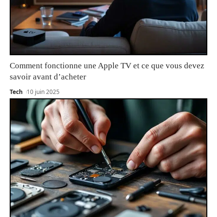
Comment fonctionne une Apple TV et ce que vous devez
savoir avant d’acheter
Tech
10 juin 2025