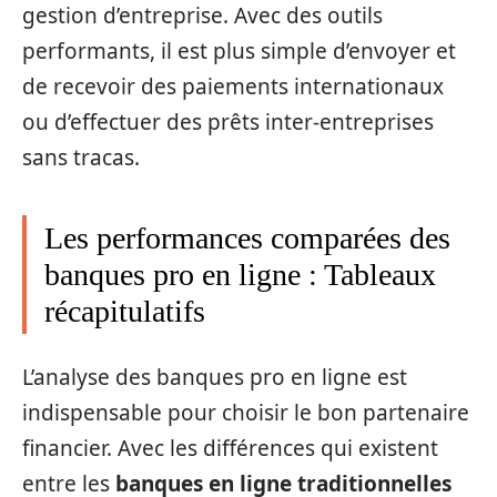
gestion d’entreprise. Avec des outils
performants, il est plus simple d’envoyer et
de recevoir des paiements internationaux
ou d’effectuer des prêts inter-entreprises
sans tracas.
Les performances comparées des
banques pro en ligne : Tableaux
récapitulatifs
L’analyse des banques pro en ligne est
indispensable pour choisir le bon partenaire
financier. Avec les différences qui existent
entre les
banques en ligne traditionnelles