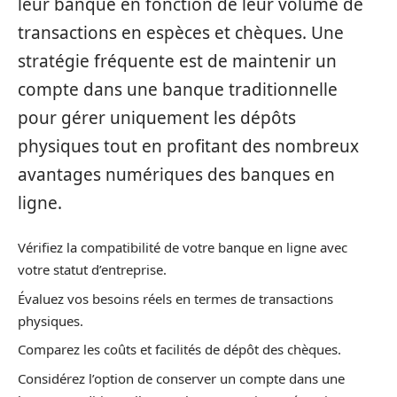
leur banque en fonction de leur volume de
transactions en espèces et chèques. Une
stratégie fréquente est de maintenir un
compte dans une banque traditionnelle
pour gérer uniquement les dépôts
physiques tout en profitant des nombreux
avantages numériques des banques en
ligne.
Vérifiez la compatibilité de votre banque en ligne avec
votre statut d’entreprise.
Évaluez vos besoins réels en termes de transactions
physiques.
Comparez les coûts et facilités de dépôt des chèques.
Considérez l’option de conserver un compte dans une