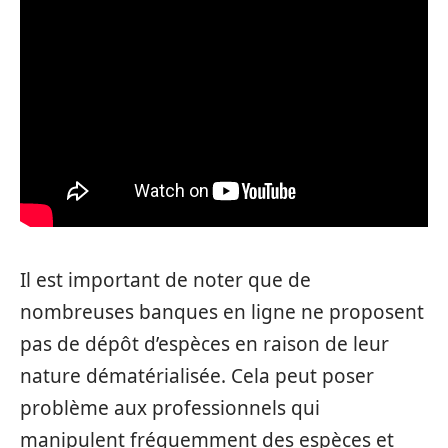
Il est important de noter que de
nombreuses banques en ligne ne proposent
pas de dépôt d’espèces en raison de leur
nature dématérialisée. Cela peut poser
problème aux professionnels qui
manipulent fréquemment des espèces et