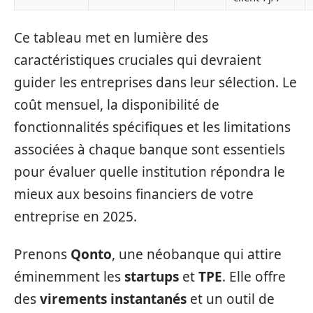
Ce tableau met en lumière des
caractéristiques cruciales qui devraient
guider les entreprises dans leur sélection. Le
coût mensuel, la disponibilité de
fonctionnalités spécifiques et les limitations
associées à chaque banque sont essentiels
pour évaluer quelle institution répondra le
mieux aux besoins financiers de votre
entreprise en 2025.
Prenons
Qonto
, une néobanque qui attire
éminemment les
startups
et
TPE
. Elle offre
des
virements instantanés
et un outil de