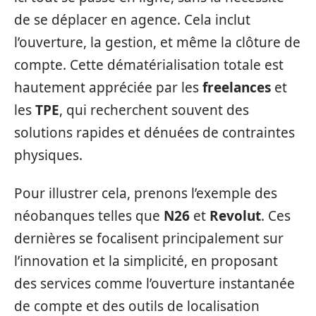
de se déplacer en agence. Cela inclut
l’ouverture, la gestion, et même la clôture de
compte. Cette dématérialisation totale est
hautement appréciée par les
freelances
et
les
TPE
, qui recherchent souvent des
solutions rapides et dénuées de contraintes
physiques.
Pour illustrer cela, prenons l’exemple des
néobanques telles que
N26
et
Revolut
. Ces
dernières se focalisent principalement sur
l’innovation et la simplicité, en proposant
des services comme l’ouverture instantanée
de compte et des outils de localisation